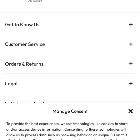
24 hours
Get to Know Us
Customer Service
Orders & Returns
Legal
Let’s keep in touch
Manage Consent
Get recommendations, tips, updates and more.
To provide the best experiences, we use technologies like cookies to store
Stay Connected
and/or access device information. Consenting to these technologies will
allow us to process data such as browsing behavior or unique IDs on this