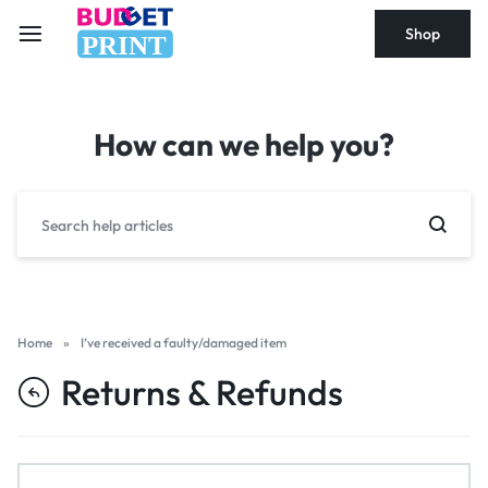
Shop
PRINT
How can we help you?
Home
»
I’ve received a faulty/damaged item
Returns & Refunds