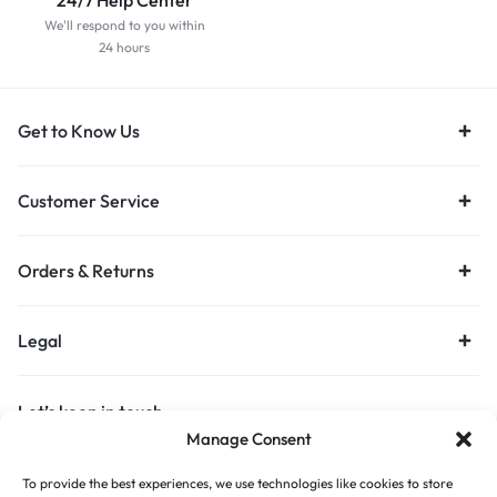
24/7 Help Center
We'll respond to you within
24 hours
Get to Know Us
Customer Service
Orders & Returns
Legal
Let’s keep in touch
Manage Consent
Get recommendations, tips, updates and more.
To provide the best experiences, we use technologies like cookies to store
Stay Connected