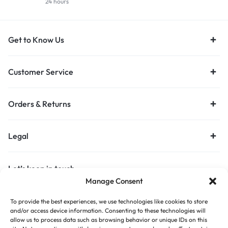
24 hours
Get to Know Us
Customer Service
Orders & Returns
Legal
Let’s keep in touch
Manage Consent
Get recommendations, tips, updates and more.
To provide the best experiences, we use technologies like cookies to store
Stay Connected
and/or access device information. Consenting to these technologies will
allow us to process data such as browsing behavior or unique IDs on this