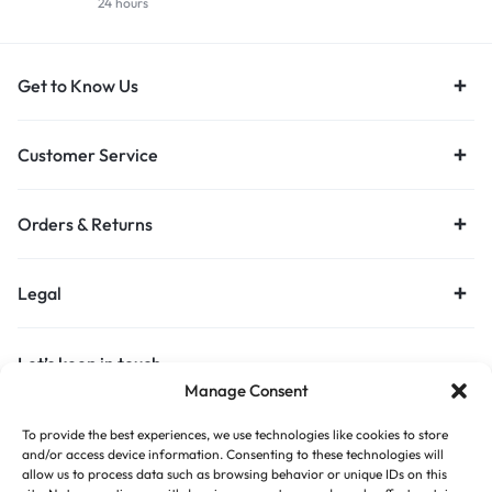
24 hours
Get to Know Us
Customer Service
Orders & Returns
Legal
Let’s keep in touch
Manage Consent
Get recommendations, tips, updates and more.
To provide the best experiences, we use technologies like cookies to store
Stay Connected
and/or access device information. Consenting to these technologies will
allow us to process data such as browsing behavior or unique IDs on this